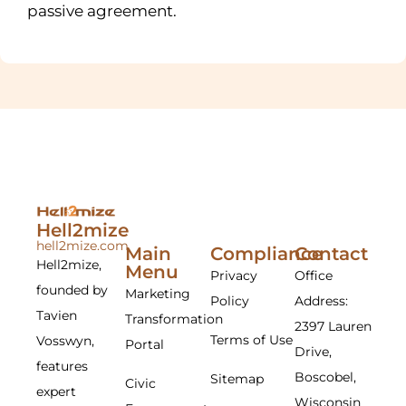
passive agreement.
Hell2mize
hell2mize.com
Main
Compliance
Contact
Hell2mize,
Menu
Privacy
Office
founded by
Marketing
Policy
Address:
Tavien
Transformation
2397 Lauren
Terms of Use
Vosswyn,
Portal
Drive,
features
Boscobel,
Sitemap
Civic
expert
Wisconsin